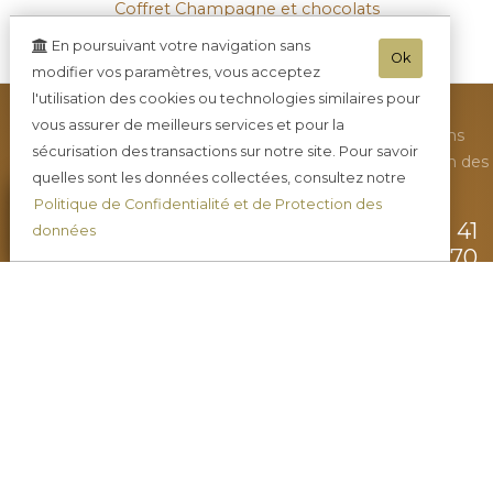
Coffret Champagne et chocolats
En poursuivant votre navigation sans
Ratafia Champenois
Ok
modifier vos paramètres, vous acceptez
l'utilisation des cookies ou technologies similaires pour
vous assurer de meilleurs services et pour la
•
Toutes nos actualités
•
Nous contacter
•
Mentions
sécurisation des transactions sur notre site. Pour savoir
légales
•
Plan du site
•
Nous rendre visite
•
Protection des
quelles sont les données collectées, consultez notre
données
•
CGV
•
Mini-blog
•
Politique de Confidentialité et de Protection des
Champagne DE REKENEIRE-PETIT
-
41
données
rue Robert Gerbaux Les Roches -
02570
CHEZY-sur-MARNE
Tél. 03.23.82.81.48
- Mob. : 06.89.03.24.20 - Tva. :
FR11350697033 - RCS : 350697033
- L'abus d'alcool est dangereux pour la santé, sachez consommer avec
modération - La vente d'alcool est interdite aux mineurs de -18ans -
© 2003-2026 Champagne DE REKENEIRE-PETIT -
Réalisation enovanet
-