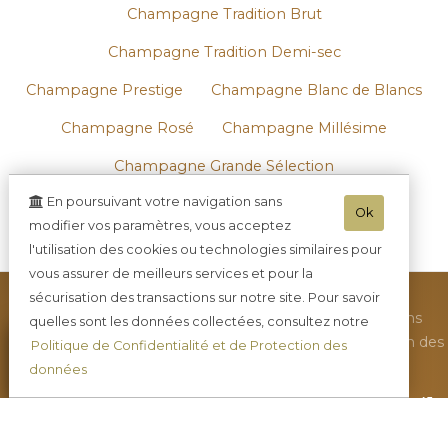
Champagne Tradition Brut
Champagne Tradition Demi-sec
Champagne Prestige
Champagne Blanc de Blancs
Champagne Rosé
Champagne Millésime
Champagne Grande Sélection
En poursuivant votre navigation sans
Coffret Champagne et chocolats
Ok
modifier vos paramètres, vous acceptez
Ratafia Champenois
l'utilisation des cookies ou technologies similaires pour
vous assurer de meilleurs services et pour la
sécurisation des transactions sur notre site. Pour savoir
•
Toutes nos actualités
•
Nous contacter
•
Mentions
quelles sont les données collectées, consultez notre
légales
•
Plan du site
•
Nous rendre visite
•
Protection des
Politique de Confidentialité et de Protection des
données
•
CGV
•
Mini-blog
•
données
Champagne DE REKENEIRE-PETIT
-
41
rue Robert Gerbaux Les Roches -
02570