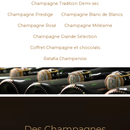
Champagne Tradition Demi-sec
Champagne Prestige
Champagne Blanc de Blancs
Champagne Rosé
Champagne Millésime
Champagne Grande Sélection
Coffret Champagne et chocolats
Ratafia Champenois
Des Champagnes