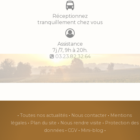
Réceptionnez
tranquillement chez vous
Assistance
7j /7, 9h à 20h.
03.23.82.32.64
•
Toutes nos actualités
•
Nous contacter
•
Mentions
légales
•
Plan du site
•
Nous rendre visite
•
Protection des
données
•
CGV
•
Mini-blog
•