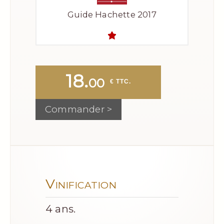
Guide Hachette 2017
18.
00
 € TTC.
Commander >
Vinification
4 ans.