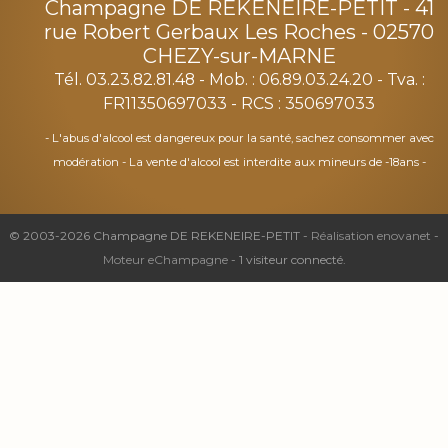
Champagne DE REKENEIRE-PETIT
-
41
rue Robert Gerbaux Les Roches -
02570
CHEZY-sur-MARNE
Tél. 03.23.82.81.48
- Mob. : 06.89.03.24.20 - Tva. :
FR11350697033 - RCS : 350697033
- L'abus d'alcool est dangereux pour la santé, sachez consommer avec
modération - La vente d'alcool est interdite aux mineurs de -18ans -
© 2003-2026 Champagne DE REKENEIRE-PETIT -
Réalisation enovanet
-
Moteur eChampagne
- 1 visiteur connecté.